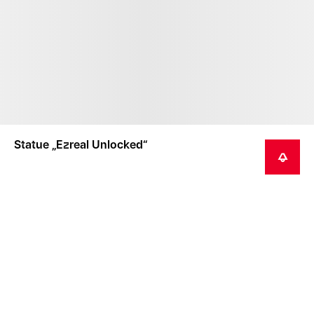
Statue „Ezreal Unlocked“
BENACHRICHTIGEN
Dieser Artikel ist ein Sammlergegenstand und nicht
für Kinder unter 14 Jahren geeignet.