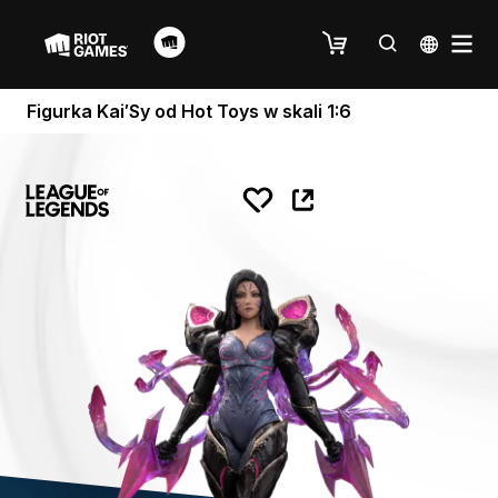
Figurka Kai′Sy od Hot Toys w skali 1:6