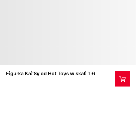
Figurka Kai′Sy od Hot Toys w skali 1:6
Ten produkt jest przedmiotem kolekcjonerskim
przeznaczonym dla osób powyżej 14 roku życia.