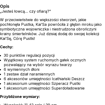
Opis
„Jesteś łowcą… czy ofiarą?”
W przeciwieństwie do większości stworzeń, jakie
pochłonęła Pustka, Kai’Sa powróciła z głębin mroku jako
symbiotyczna wojowniczka i niestrudzona obrończyni
krainy śmiertelników. Już dzisiaj dodaj do swojej kolekcji
Kai’Sę, Córę Pustki!
Cechy:
30 punktów regulacji pozycji
Wyjątkowy system ruchomych gałek ocznych
pozwalający na wybór wyrazu twarzy
6 wymiennych dłoni
1 zestaw dział naramiennych
6 akcesoriów umiejętności Icathiański Deszcz
1 akcesorium umiejętności Szperacz Pustki
1 akcesorium umiejętności Superdoładowanie
Przybliżone wymiary:
Wysokość: 11,42 cala / 29 cm