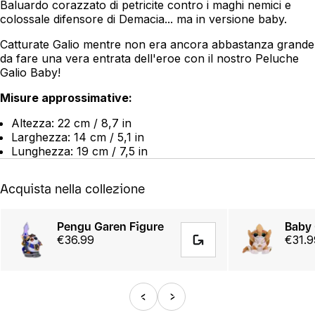
Baluardo corazzato di petricite contro i maghi nemici e
colossale difensore di Demacia... ma in versione baby.
Catturate Galio mentre non era ancora abbastanza grande
da fare una vera entrata dell'eroe con il nostro Peluche
Galio Baby!
Misure approssimative:
Altezza: 22 cm / 8,7 in
Larghezza: 14 cm / 5,1 in
Lunghezza: 19 cm / 7,5 in
Acquista nella collezione
Pengu Garen Figure
Baby 
€36.99
€31.9