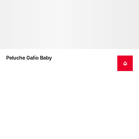
Peluche Galio Baby
AVVISAMI
Questo prodotto non è un giocattolo e non è adatto
ai bambini.