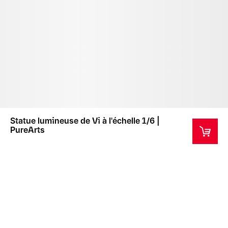
Statue lumineuse de Vi à l'échelle 1/6 |
PureArts
Ce produit est un objet de collection ne convenant
pas aux enfants de moins de 14 ans.