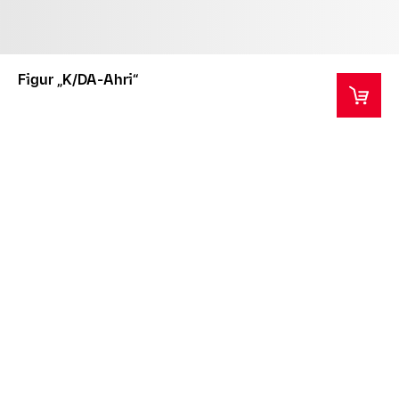
Figur „K/DA-Ahri“
Dieser Artikel ist ein Sammlergegenstand und nicht
für Kinder unter 14 Jahren geeignet.