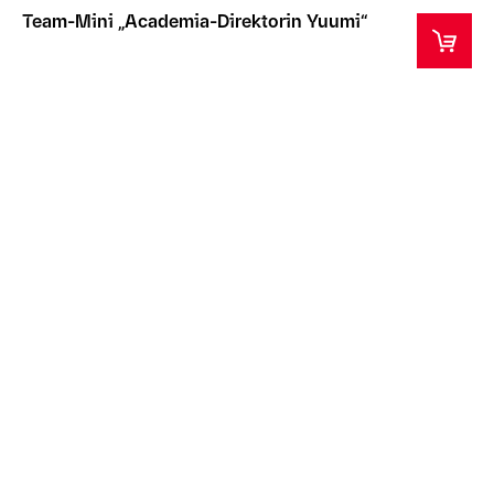
Team-Mini „Academia-Direktorin Yuumi“
Dieser Artikel wird normalerweise innerhalb von 2
Wochen nach dem Kauf versandt.